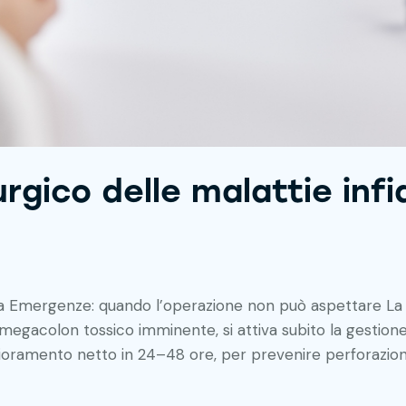
rgico delle malattie inf
ma Emergenze: quando l’operazione non può aspettare La 
o megacolon tossico imminente, si attiva subito la gestio
glioramento netto in 24–48 ore, per prevenire perforazio