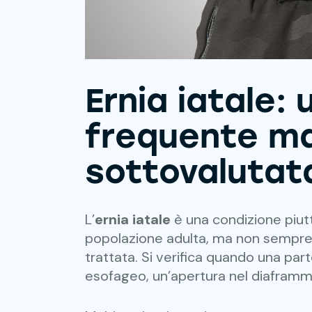
Ernia iatale:
frequente m
sottovalutat
L’
ernia iatale
è una condizione piut
popolazione adulta, ma non sempre
trattata. Si verifica quando una par
esofageo, un’apertura nel diaframma