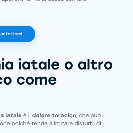
ontattami
ia iatale o altro
cco come
ia iatale
è il
dolore toracico
, che può
ne poiché tende a imitare disturbi di