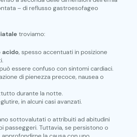
ontata – di reflusso gastroesofageo
iatale
troviamo:
o acido
, spesso accentuati in posizione
i.
 può essere confuso con sintomi cardiaci.
azione di pienezza precoce, nausea o
ttutto durante la notte.
glutire, in alcuni casi avanzati.
o sottovalutati o attribuiti ad abitudini
rbi passeggeri. Tuttavia, se persistono o
 approfondirne la causa con uno