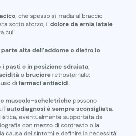
racico
, che spesso si irradia al braccio
sta sotto sforzo, il
dolore da ernia iatale
ra cui:
a
parte alta dell’addome o dietro lo
i pasti o in posizione sdraiata
;
acidità
o
bruciore
retrosternale;
l’uso di
farmaci antiacidi
.
i o muscolo-scheletriche
possono
 l’
autodiagnosi è sempre sconsigliata
.
alistica, eventualmente supportata da
adiografia con mezzo di contrasto o la
a causa dei sintomi e definire la necessità