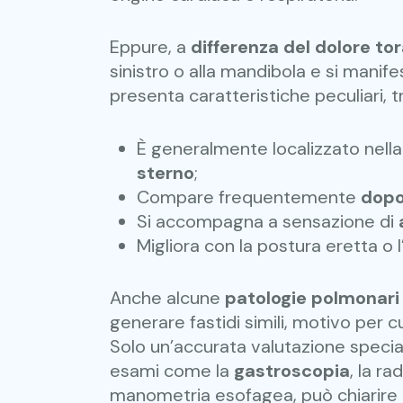
Eppure, a
differenza del dolore to
sinistro o alla mandibola e si manife
presenta caratteristiche peculiari, t
È generalmente localizzato nell
sterno
;
Compare frequentemente
dopo 
Si accompagna a sensazione di
Migliora con la postura eretta o 
Anche alcune
patologie polmonar
generare fastidi simili, motivo per cui
Solo un’accurata valutazione speci
esami come la
gastroscopia
, la r
manometria esofagea, può chiarire l