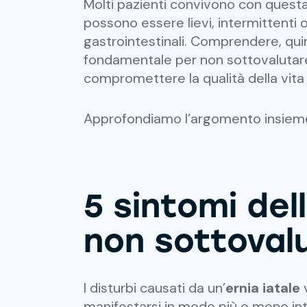
Molti pazienti convivono con questa
possono essere lievi, intermittenti o
gastrointestinali. Comprendere, qui
fondamentale per non sottovalutare
compromettere la qualità della vita 
Approfondiamo l’argomento insiem
5
sintomi dell
non sottoval
I disturbi causati da un’
ernia iatale
v
manifestarsi in modo più o meno int