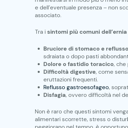
e dell’eventuale presenza – non sc
associato.
Tra i
sintomi più comuni dell’ernia 
Bruciore di stomaco e refluss
sdraiata o dopo pasti abbondant
Dolore o fastidio toracico
, che
Difficoltà digestive
, come sens
eruttazioni frequenti.
Reflusso gastroesofageo
, sopra
Disfagia
, ovvero difficoltà nel de
Non è raro che questi sintomi vengan
alimentari scorrette, stress o distu
peggiorano nel tempo, è opportuno