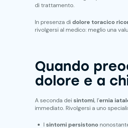
di trattamento.
In presenza di
dolore toracico rico
rivolgersi al medico: meglio una val
Quando preoc
dolore e a chi
A seconda dei
sintomi
, l’
ernia iatal
immediato. Rivolgersi a uno special
I
sintomi persistono
nonostante 