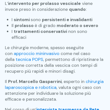
L’
intervento per prolasso vescicale
viene
invece preso in considerazione
quando
:
I
sintomi
sono
persistenti e invalidanti
Il
prolasso
è di grado
moderato o severo
I
trattamenti conservativi
non sono
efficaci
Le chirurgie moderne, spesso eseguite
con
approccio mininvasivo
come nel caso
della
tecnica POPS
, permettono di ripristinare la
posizione corretta della vescica con tempi di
recupero più rapidi e minori disagi.
Il
Prof. Marcello Gasparrini
, esperto in
chirurgia
laparoscopica e robotica
, valuta ogni caso con
attenzione per individuare la soluzione più
efficace e personalizzata.
Nel corso di un’
intervista trasmessa da Rete