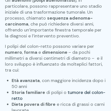
Gli
adenomi
(
polipi adenomatosi
), in
particolare, possono rappresentare uno stadio
iniziale di una trasformazione tumorale. Un
processo, chiamato
sequenza adenoma-
carcinoma
, che può richiedere diversi anni,
offrendo un’importante finestra temporale per
la diagnosi e l’intervento preventivo.
I polipi del colon-retto possono variare per
numero
,
forma
e
dimensione
– da pochi
millimetri a diversi centimetri di diametro – e il
loro sviluppo è influenzato da molteplici fattori,
tra cui:
Età avanzata
, con maggiore incidenza dopo i
50 anni
Storia familiare
di polipi o
tumore del colon-
retto
Dieta povera di fibre
e ricca di grassi o carni
lavorate