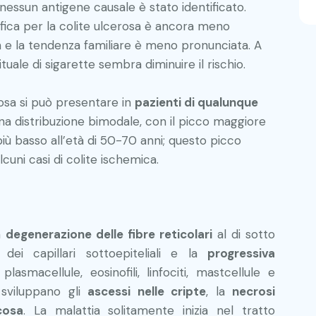
a, nessun antigene causale è stato identificato.
ifica per la colite ulcerosa è ancora meno
 e la tendenza familiare è meno pronunciata. A
uale di sigarette sembra diminuire il rischio.
rosa si può presentare in
pazienti di qualunque
 una distribuzione bimodale, con il picco maggiore
più basso all’età di 50-70 anni; questo picco
uni casi di colite ischemica.
la
degenerazione delle fibre reticolari
al di sotto
 dei capillari sottoepiteliali e la
progressiva
asmacellule, eosinofili, linfociti, mastcellule e
i sviluppano gli
ascessi nelle cripte
, la
necrosi
cosa
. La malattia solitamente inizia nel tratto