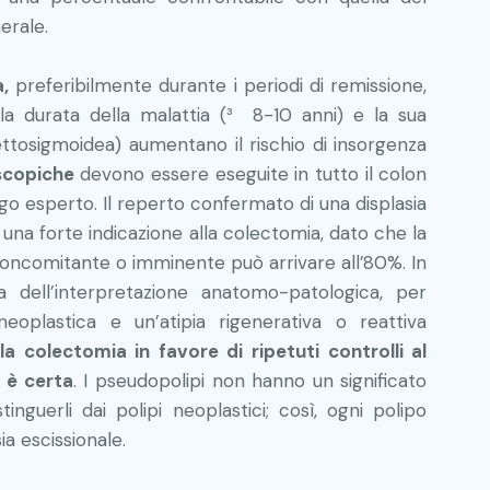
erale.
,
preferibilmente durante i periodi di remissione,
 la durata della malattia (³ 8-10 anni) e la sua
rettosigmoidea) aumentano il rischio di insorgenza
scopiche
devono essere eseguite in tutto il colon
 esperto. Il reperto confermato di una displasia
na forte indicazione alla colectomia, dato che la
concomitante o imminente può arrivare all’80%. In
 dell’interpretazione anatomo-patologica, per
neoplastica e un’atipia rigenerativa o reattiva
la colectomia in favore di ripetuti controlli al
 è certa
. I pseudopolipi non hanno un significato
inguerli dai polipi neoplastici; così, ogni polipo
a escissionale.