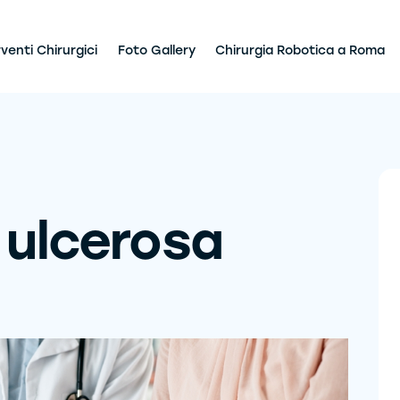
rventi Chirurgici
Foto Gallery
Chirurgia Robotica a Roma
 ulcerosa