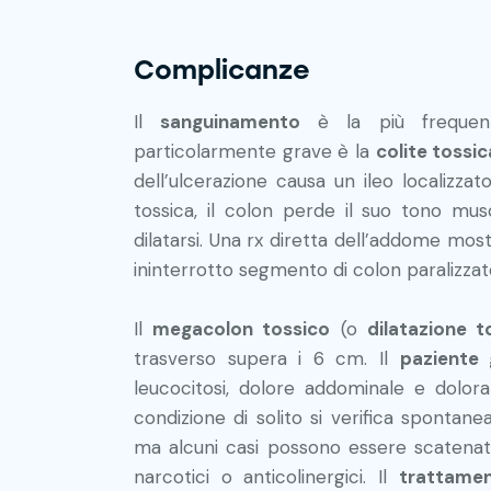
Complicanze
Il
sanguinamento
è la più frequente
particolarmente grave è la
colite tossic
dell’ulcerazione causa un ileo localizzat
tossica, il colon perde il suo tono mus
dilatarsi. Una rx diretta dell’addome mos
ininterrotto segmento di colon paralizzat
Il
megacolon tossico
(o
dilatazione t
trasverso supera i 6 cm. Il
paziente
leucocitosi, dolore addominale e dolora
condizione di solito si verifica spontan
ma alcuni casi possono essere scatenati 
narcotici o anticolinergici. Il
trattamen