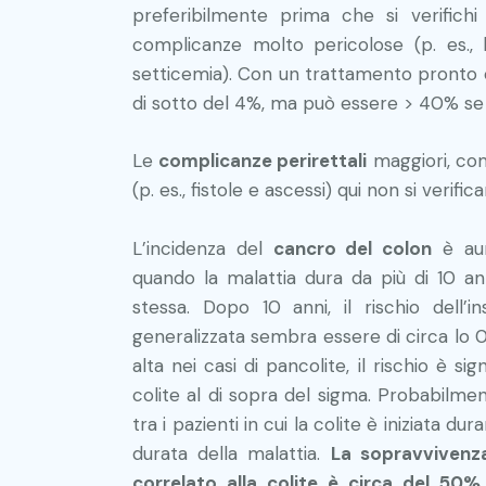
preferibilmente prima che si verific
complicanze molto pericolose (p. es., l
setticemia). Con un trattamento pronto e
di sotto del 4%, ma può essere > 40% se s
Le
complicanze perirettali
maggiori, com
(p. es., fistole e ascessi) qui non si verific
L’incidenza del
cancro del colon
è aum
quando la malattia dura da più di 10 ann
stessa. Dopo 10 anni, il rischio dell’
generalizzata sembra essere di circa lo 
alta nei casi di pancolite, il rischio è 
colite al di sopra del sigma. Probabilme
tra i pazienti in cui la colite è iniziata 
durata della malattia.
La sopravvivenz
correlato alla colite è circa del 50%