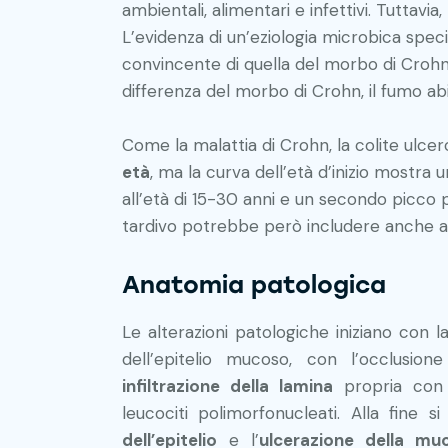
ambientali, alimentari e infettivi. Tuttavi
L’evidenza di un’eziologia microbica spec
convincente di quella del morbo di Crohn
differenza del morbo di Crohn, il fumo abit
Come la malattia di Crohn, la colite ulce
età
, ma la curva dell’età d’inizio mostra
all’età di 15-30 anni e un secondo picco 
tardivo potrebbe però includere anche alc
Anatomia patologica
Le alterazioni patologiche iniziano con 
dell’epitelio mucoso, con l’occlusione
infiltrazione della lamina
propria con pl
leucociti polimorfonucleati. Alla fine s
dell’epitelio
e l’
ulcerazione della mu