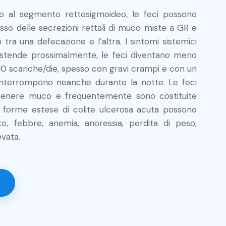
to al segmento rettosigmoideo, le feci possono
so delle secrezioni rettali di muco miste a GR e
 tra una defecazione e l’altra. I sintomi sistemici
i estende prossimalmente, le feci diventano meno
i 10 scariche/die, spesso con gravi crampi e con un
 interrompono neanche durante la notte. Le feci
tenere muco e frequentemente sono costituite
e forme estese di colite ulcerosa acuta possono
o, febbre, anemia, anoressia, perdita di peso,
evata.