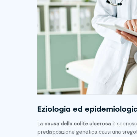
Eziologia ed epidemiologi
La
causa della colite ulcerosa
è sconosci
predisposizione genetica causi una sregol