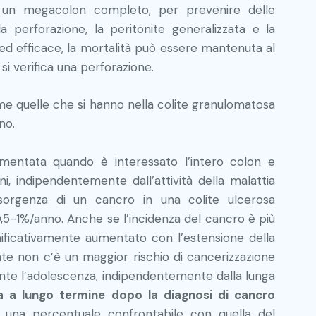
hi un megacolon completo, per prevenire delle
a perforazione, la peritonite generalizzata e la
d efficace, la mortalità può essere mantenuta al
i verifica una perforazione.
e quelle che si hanno nella colite granulomatosa
ano.
entata quando è interessato l’intero colon e
i, indipendentemente dall’attività della malattia
insorgenza di un cancro in una colite ulcerosa
0,5-1%/anno. Anche se l’incidenza del cancro è più
significativamente aumentato con l’estensione della
nte non c’è un maggior rischio di cancerizzazione
durante l’adolescenza, indipendentemente dalla lunga
a a lungo termine dopo la diagnosi di cancro
, una percentuale confrontabile con quella del